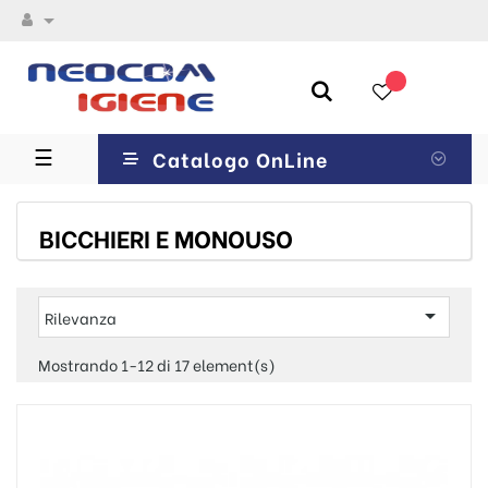

navigazione
☰
Catalogo OnLine
Toggle
BICCHIERI E MONOUSO

Rilevanza
Mostrando 1-12 di 17 element(s)