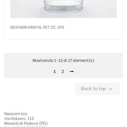
BICCHIERI KRISTAL PET CC. 570
Mostrando 1-12 di 17 element(s)
1
2
Back to top

Neocom snc
Via Bolzani, 112
Maserà di Padova (PD)