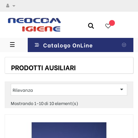

navigazione
☰
Catalogo OnLine
Toggle
PRODOTTI AUSILIARI

Rilevanza
Mostrando 1-10 di 10 element(s)