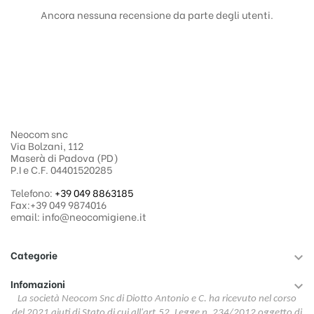
Ancora nessuna recensione da parte degli utenti.
Neocom snc
Via Bolzani, 112
Maserà di Padova (PD)
P.I e C.F. 04401520285
Telefono:
+39 049 8863185
Fax:+39 049 9874016
email: info@neocomigiene.it
Categorie

Infomazioni

La società Neocom Snc di Diotto Antonio e C. ha ricevuto nel corso
del 2021 aiuti di Stato di cui all'art.52, Legge n. 234/2012 oggetto di