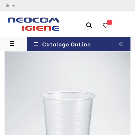

navigazione
☰
Catalogo OnLine
Toggle