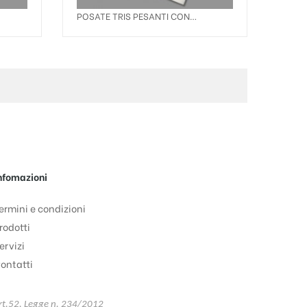
POSATE TRIS PESANTI CON
TOVAGLIOLO 33X33 2 VELI
nfomazioni
ermini e condizioni
rodotti
ervizi
ontatti
'art.52, Legge n. 234/2012