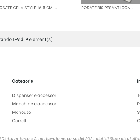
POSATE CPLA STYLE 16,5 CM. +
POSATE BIS PESANTI CON
33/2V
TOVAGLIOLO 33X33 2VELI
ando 1-9 di 9 element(s)
Categorie
I
Dispenser e accessori
T
Macchine e accessori
P
Monouso
S
Carrelli
C
Diotto Antonio e C. ha ricevuto nel corso del 2021 aiuti di Stato di cui all