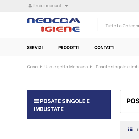
Il mio account

Tutte Le Catego
SERVIZI
PRODOTTI
CONTATTI
Casa
Usa e getta Monouso
Posate singole e im
POS
POSATE SINGOLE E
IMBUSTATE