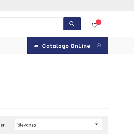
search
Catalogo OnLine

er:
Rilevanza