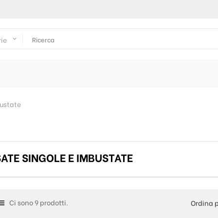
rie
keyboard_arrow_down
bustate
ATE SINGOLE E IMBUSTATE
Ci sono 9 prodotti.
Ordina p