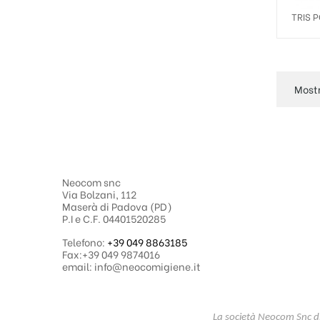
TRIS 
TOV. 
Mostr
Neocom snc
Via Bolzani, 112
Maserà di Padova (PD)
P.I e C.F. 04401520285
Telefono:
+39 049 8863185
Fax:+39 049 9874016
email: info@neocomigiene.it
La società Neocom Snc di 