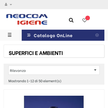

navigazione
☰
Catalogo OnLine
Toggle
SUPERFICI E AMBIENTI

Rilevanza
Mostrando 1-12 di 50 element(s)