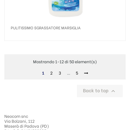
PULITISSIMO SGRASSATORE MARSIGLIA
Mostrando 1-12 di 50 element(s)
1
2
3
…
5
Back to top

Neocom snc
Via Bolzani, 112
Maserà di Padova (PD)