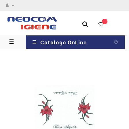

navigazione
☰
Catalogo OnLine
Toggle