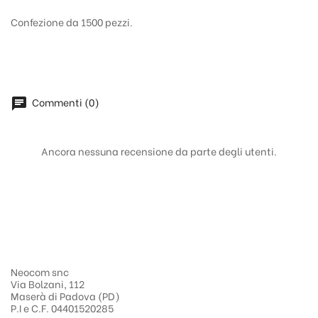
Confezione da 1500 pezzi.
Commenti (0)
chat
Ancora nessuna recensione da parte degli utenti.
Neocom snc
Via Bolzani, 112
Maserà di Padova (PD)
P.I e C.F. 04401520285