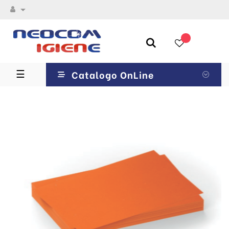

navigazione
☰
Catalogo OnLine
Toggle