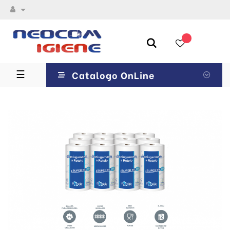

navigazione
☰
Catalogo OnLine
Toggle