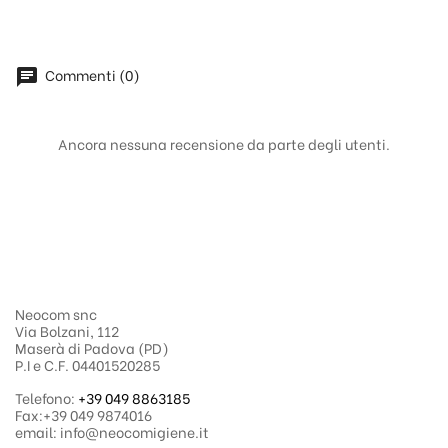
Commenti (0)
chat
Ancora nessuna recensione da parte degli utenti.
Neocom snc
Via Bolzani, 112
Maserà di Padova (PD)
P.I e C.F. 04401520285
Telefono:
+39 049 8863185
Fax:+39 049 9874016
email: info@neocomigiene.it